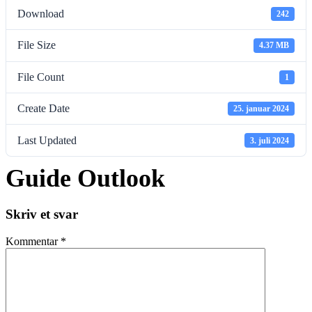
Download
242
File Size
4.37 MB
File Count
1
Create Date
25. januar 2024
Last Updated
3. juli 2024
Guide Outlook
Skriv et svar
Kommentar
*