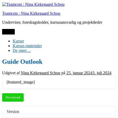
Spring
til
Teamcrm : Nina Kirkegaard Schou
indhold
Underviser, foredragsholder, kursusansvarlig og projektleder
Menu
Kurser
Kursus materialer
De siger…
Guide Outlook
Udgivet af
Nina Kirkegaard Schou
på
25. januar 2024
3. juli 2024
[featured_image]
Download
Version