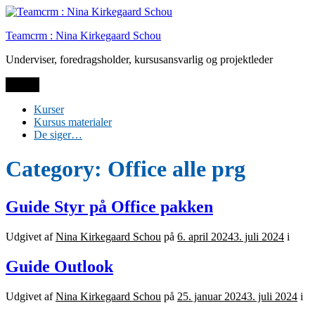
Spring
til
Teamcrm : Nina Kirkegaard Schou
indhold
Underviser, foredragsholder, kursusansvarlig og projektleder
Menu
Kurser
Kursus materialer
De siger…
Category:
Office alle prg
Guide Styr på Office pakken
Udgivet af
Nina Kirkegaard Schou
på
6. april 2024
3. juli 2024
i
Guide Outlook
Udgivet af
Nina Kirkegaard Schou
på
25. januar 2024
3. juli 2024
i