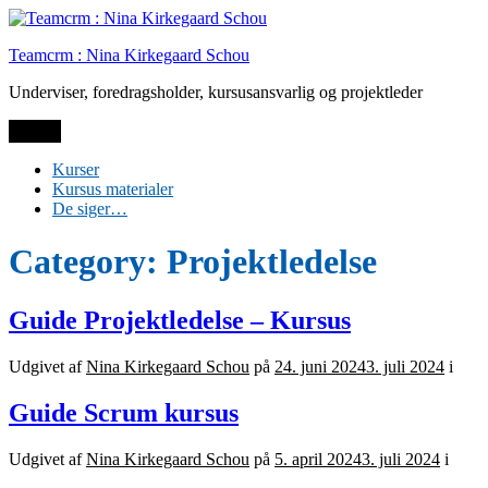
Spring
til
Teamcrm : Nina Kirkegaard Schou
indhold
Underviser, foredragsholder, kursusansvarlig og projektleder
Menu
Kurser
Kursus materialer
De siger…
Category:
Projektledelse
Guide Projektledelse – Kursus
Udgivet af
Nina Kirkegaard Schou
på
24. juni 2024
3. juli 2024
i
Guide Scrum kursus
Udgivet af
Nina Kirkegaard Schou
på
5. april 2024
3. juli 2024
i