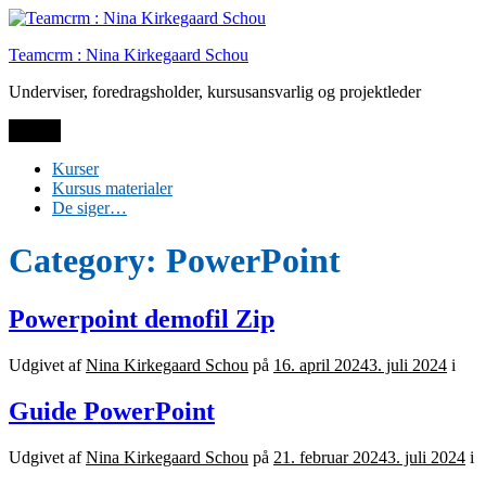
Spring
til
Teamcrm : Nina Kirkegaard Schou
indhold
Underviser, foredragsholder, kursusansvarlig og projektleder
Menu
Kurser
Kursus materialer
De siger…
Category:
PowerPoint
Powerpoint demofil Zip
Udgivet af
Nina Kirkegaard Schou
på
16. april 2024
3. juli 2024
i
Guide PowerPoint
Udgivet af
Nina Kirkegaard Schou
på
21. februar 2024
3. juli 2024
i